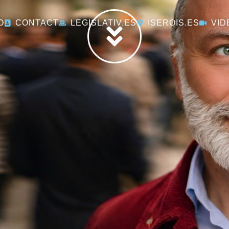
O
CONTACT
LEGISLATIV.ES
ISEROIS.ES
VID