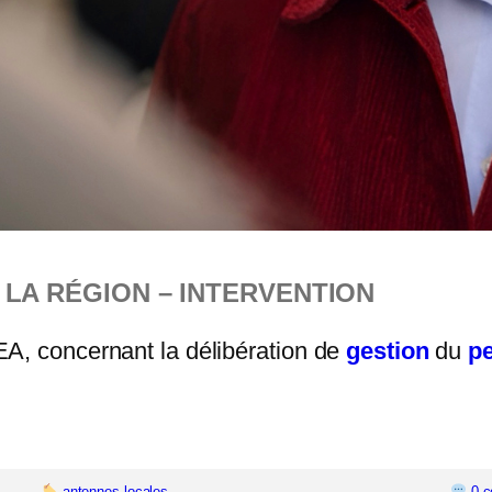
LA RÉGION – INTERVENTION
A, concernant la délibération de
gestion
du
p
antennes locales
0 c