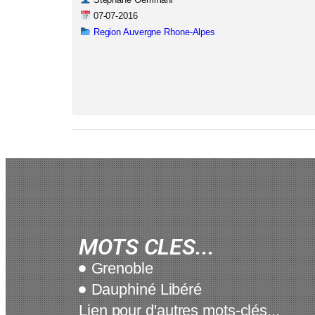
07-07-2016
Region Auvergne Rhone-Alpes
MOTS CLES...
Grenoble
Dauphiné Libéré
Lien pour d'autres mots-clés...