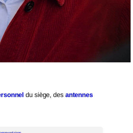
ersonnel
du siège, des
antennes
ommentaires