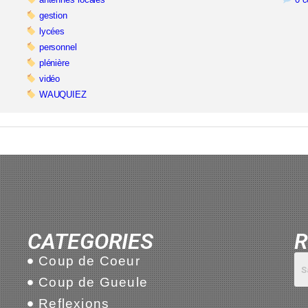
gestion
lycées
personnel
plénière
vidéo
WAUQUIEZ
CATEGORIES
R
Coup de Coeur
Coup de Gueule
Reflexions