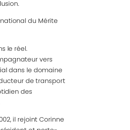
usion.
 national du Mérite
 le réel.
ompagnateur vers
rial dans le domaine
onducteur de transport
otidien des
.
2, il rejoint Corinne