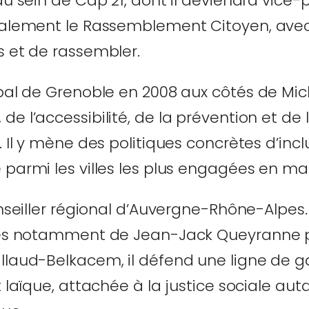
au sein de Cap 21, dont il deviendra vice-
également le Rassemblement Citoyen, avec
s et de rassembler.
pal de Grenoble en 2008 aux côtés de Miche
e l’accessibilité, de la prévention et de 
. Il y mène des politiques concrètes d’incl
parmi les villes les plus engagées en mati
conseiller régional d’Auvergne-Rhône-Alpe
ôtés notamment de Jean-Jack Queyranne p
llaud-Belkacem, il défend une ligne de g
t laïque, attachée à la justice sociale aut