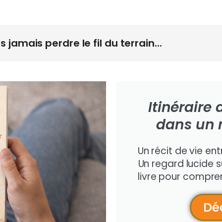
ns jamais perdre le fil du terrain...
Itinérair
dans un 
Un récit de vie ent
Un regard lucide 
livre pour compren
Déc