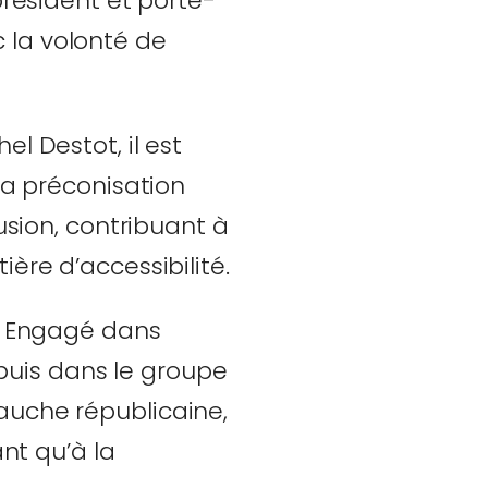
président et porte-
 la volonté de
l Destot, il est
la préconisation
usion, contribuant à
ère d’accessibilité.
s. Engagé dans
uis dans le groupe
auche républicaine,
ant qu’à la