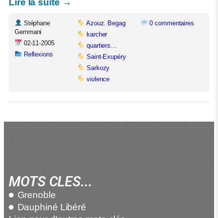
Lire la suite →
Stéphane
Azouz. Begag
0 commentaires
Gemmani
karcher
02-11-2005
quartiers…
Reflexions
Saint-Exupéry
Sarkozy
violence
MOTS CLES...
Grenoble
Dauphiné Libéré