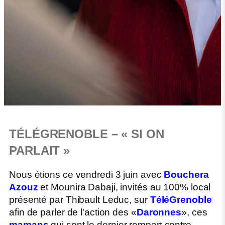
TÉLÉGRENOBLE – « SI ON
PARLAIT »
Nous étions ce vendredi 3 juin avec
Bouchera
Azouz
et Mounira Dabaji, invités au 100% local
présenté par Thibault Leduc, sur
TéléGrenoble
afin de parler de l'action des «
Daronnes
», ces
mamans
qui sont le dernier rempart contre