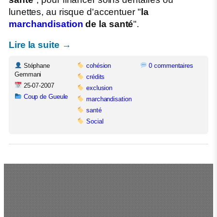
lunettes, au risque d'accentuer "
la
marchandisation
de la santé
".
Lire la suite →
Stéphane
cohésion
0 commentaires
Gemmani
crédits
25-07-2007
exclusion
Coup de Gueule
marchandisation
santé
Social