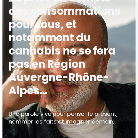
des consommations
pour tous, et
notamment du
cannabis ne se fera
pas en Région
Auvergne-Rhône-
Alpes…‬
Une parole vive pour penser le présent,
nommer les faits et imaginer demain.