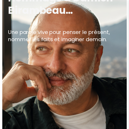
Birambeau…
Une parole vive pour penser le présent,
nommer les faits et imaginer demain.