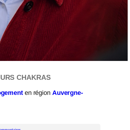
EURS CHAKRAS
ogement
en région
Auvergne-
ommentaires