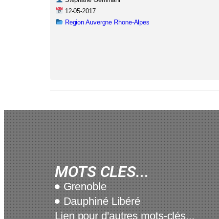
12-05-2017
Region Auvergne Rhone-Alpes
MOTS CLES...
Grenoble
Dauphiné Libéré
Lien pour d'autres mots-clés...