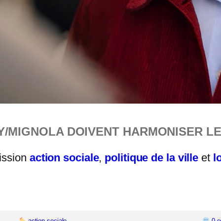
Y/MIGNOLA DOIVENT HARMONISER L
mission
action sociale
,
politique de la ville
et
l
action sociale
0 c