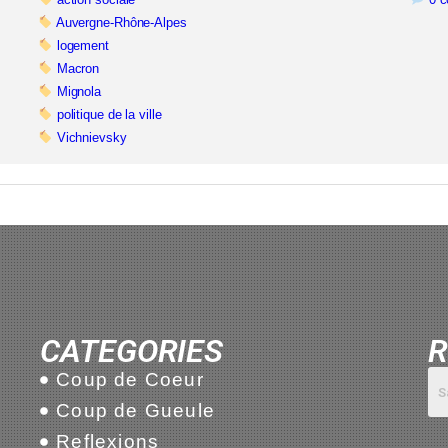
Auvergne-Rhône-Alpes
logement
Macron
Mignola
politique de la ville
Vichnievsky
CATEGORIES
R
Coup de Coeur
Coup de Gueule
Reflexions