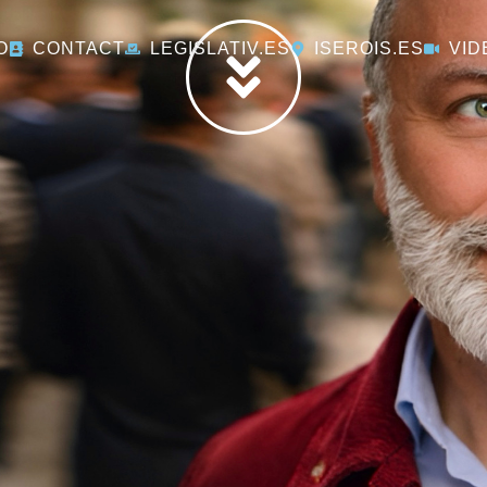
O
CONTACT
LEGISLATIV.ES
ISEROIS.ES
VID