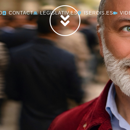
O
CONTACT
LEGISLATIV.ES
ISEROIS.ES
VID