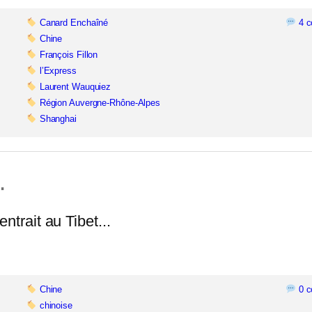
Canard Enchaîné
4 c
Chine
François Fillon
l’Express
Laurent Wauquiez
Région Auvergne-Rhône-Alpes
Shanghai
…
ntrait au Tibet...
Chine
0 c
chinoise